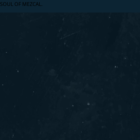
SOUL OF MEZCAL.